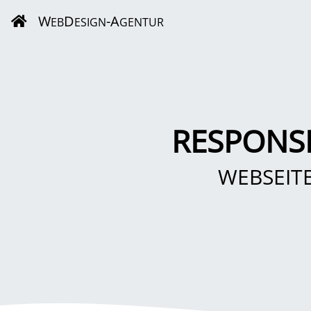
W
D
-A
EB
ESIGN
GENTUR
RESPONS
WEBSEIT