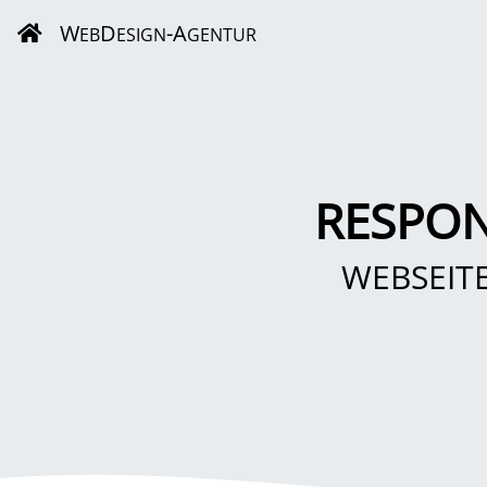
W
D
-A
EB
ESIGN
GENTUR
RESPON
WEBSEIT