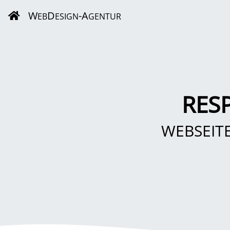
W
D
-A
EB
ESIGN
GENTUR
RES
WEBSEIT