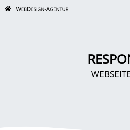
W
D
-A
EB
ESIGN
GENTUR
RESPO
WEBSEIT