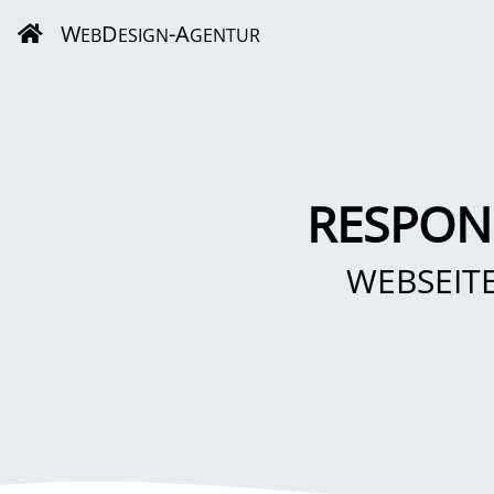
W
D
-A
EB
ESIGN
GENTUR
RESPON
WEBSEIT