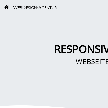
W
D
-A
EB
ESIGN
GENTUR
RESPONSI
WEBSEIT