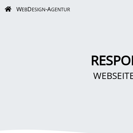
W
D
-A
EB
ESIGN
GENTUR
RESPO
WEBSEIT