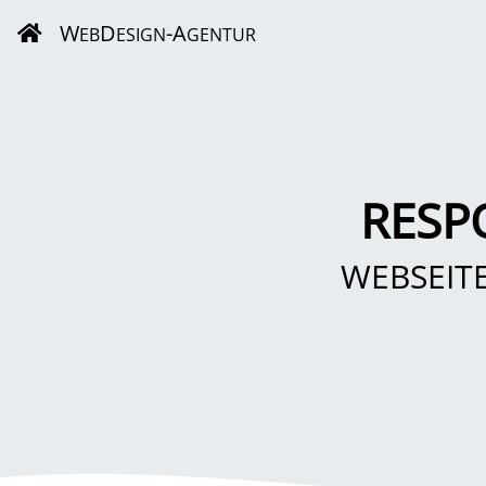
W
D
-A
EB
ESIGN
GENTUR
RESP
WEBSEIT