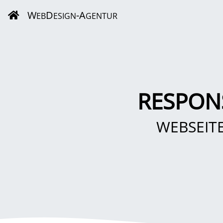
W
D
-A
EB
ESIGN
GENTUR
RESPON
WEBSEIT