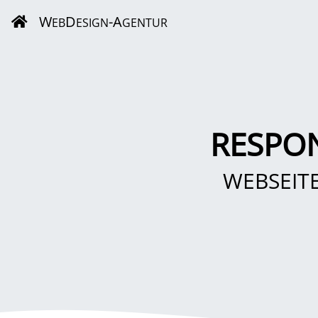
W
D
-A
EB
ESIGN
GENTUR
RESPO
WEBSEIT