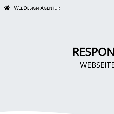
W
D
-A
EB
ESIGN
GENTUR
RESPON
WEBSEIT