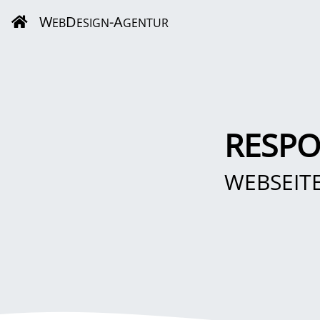
W
D
-A
EB
ESIGN
GENTUR
RESPO
WEBSEIT