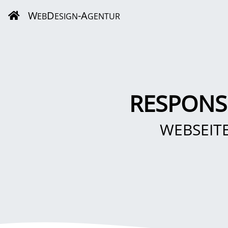
W
D
-A
EB
ESIGN
GENTUR
RESPONS
WEBSEIT