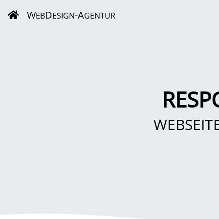
W
D
-A
EB
ESIGN
GENTUR
RESP
WEBSEIT