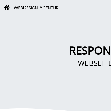
W
D
-A
EB
ESIGN
GENTUR
RESPON
WEBSEIT