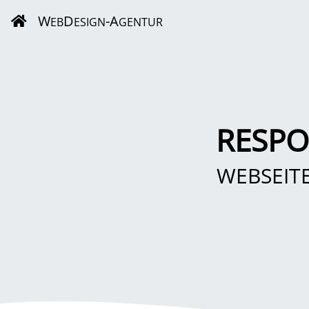
W
D
-A
EB
ESIGN
GENTUR
RESPO
WEBSEIT