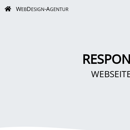
W
D
-A
EB
ESIGN
GENTUR
RESPON
WEBSEIT