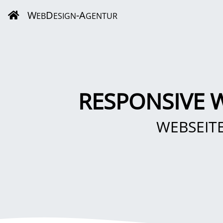
W
D
-A
EB
ESIGN
GENTUR
RESPONSIVE 
WEBSEIT