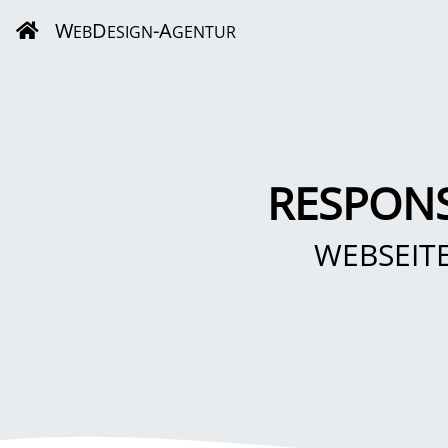
W
D
-A
EB
ESIGN
GENTUR
RESPONS
WEBSEIT