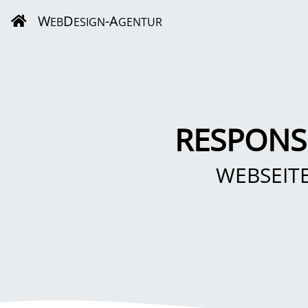
W
D
-A
EB
ESIGN
GENTUR
RESPONS
WEBSEIT