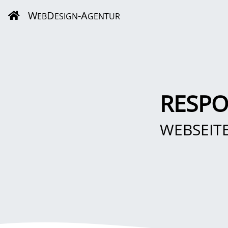
W
D
-A
EB
ESIGN
GENTUR
RESPO
WEBSEIT