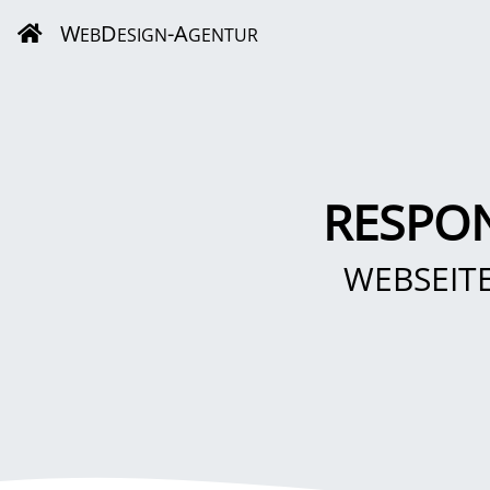
W
D
-A
EB
ESIGN
GENTUR
RESPO
WEBSEIT