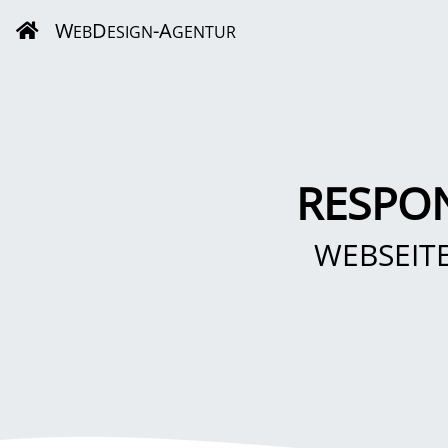
W
D
-A
EB
ESIGN
GENTUR
RESPON
WEBSEIT