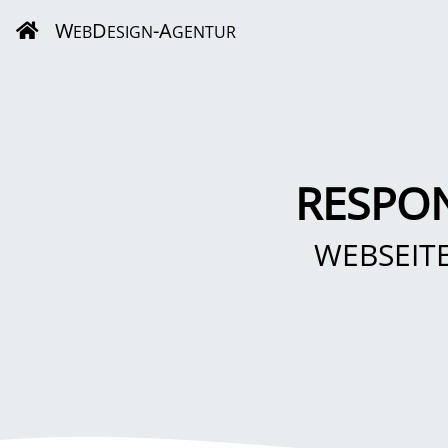
W
D
-A
EB
ESIGN
GENTUR
RESPO
WEBSEIT