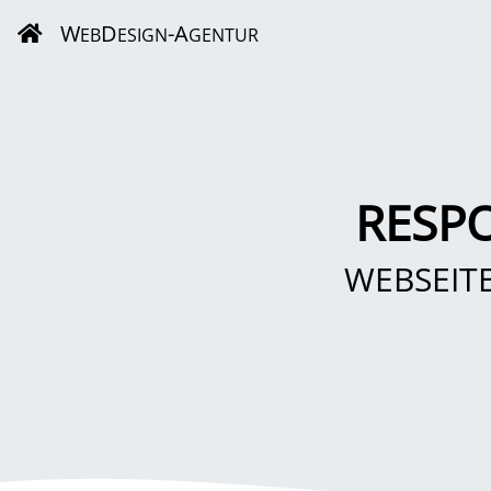
W
D
-A
EB
ESIGN
GENTUR
RESP
WEBSEIT