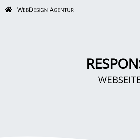
W
D
-A
EB
ESIGN
GENTUR
RESPON
WEBSEIT