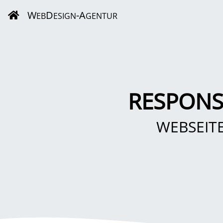
W
D
-A
EB
ESIGN
GENTUR
RESPONS
WEBSEIT