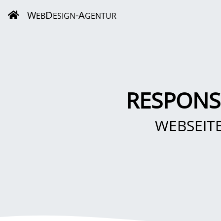
W
D
-A
EB
ESIGN
GENTUR
RESPONS
WEBSEIT