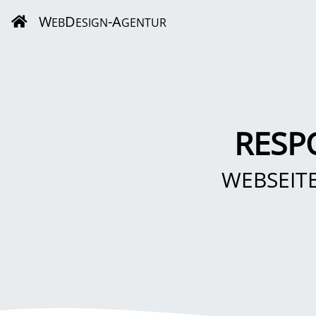
W
D
-A
EB
ESIGN
GENTUR
RESP
WEBSEIT