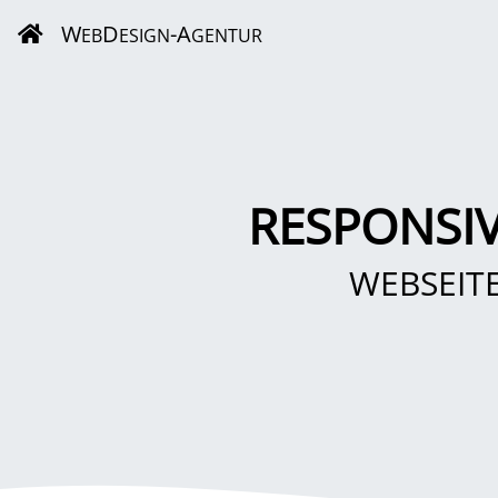
W
D
-A
EB
ESIGN
GENTUR
RESPONSI
WEBSEIT