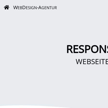
W
D
-A
EB
ESIGN
GENTUR
RESPON
WEBSEIT