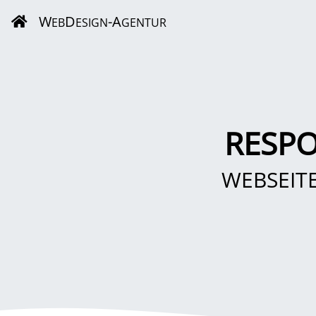
W
D
-A
EB
ESIGN
GENTUR
RESP
WEBSEIT