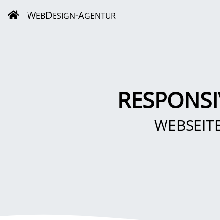
W
D
-A
EB
ESIGN
GENTUR
RESPONS
WEBSEIT