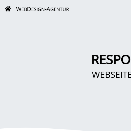
W
D
-A
EB
ESIGN
GENTUR
RESPO
WEBSEIT