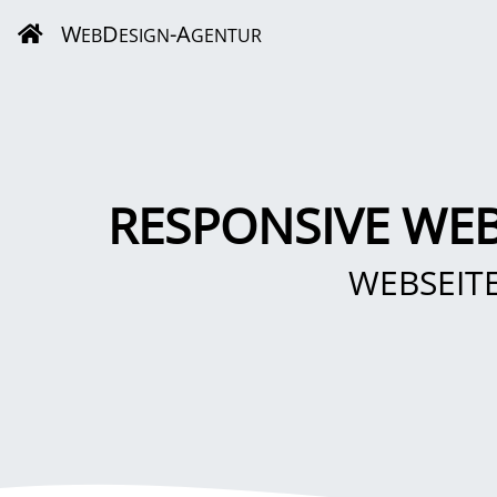
W
D
-A
EB
ESIGN
GENTUR
RESPONSIVE WEB
WEBSEIT