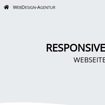
W
D
-A
EB
ESIGN
GENTUR
RESPONSIVE
WEBSEIT